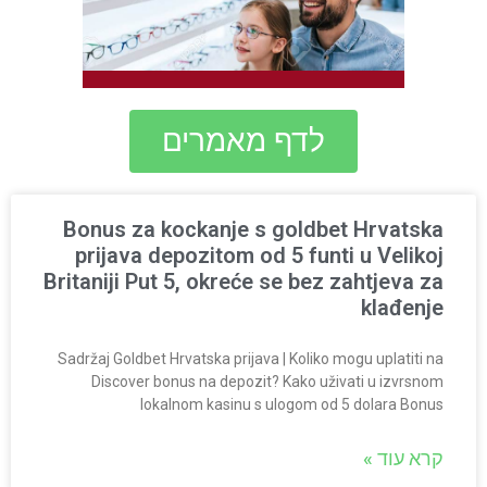
לדף מאמרים
Bonus za kockanje s goldbet Hrvatska
prijava depozitom od 5 funti u Velikoj
Britaniji Put 5, okreće se bez zahtjeva za
klađenje
Sadržaj Goldbet Hrvatska prijava | Koliko mogu uplatiti na
Discover bonus na depozit? Kako uživati ​​u izvrsnom
lokalnom kasinu s ulogom od 5 dolara Bonus
קרא עוד »