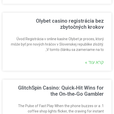
Olybet casino registrácia bez
zbytočných krokov
Úvod Registrácia v online kasíne Olybet je proces, ktorý
môže byť pre nových hráčov v Slovenskej republike zložitý.
V tomto článku sa zameriame na to,
קרא עוד »
GlitchSpin Casino: Quick‑Hit Wins for
the On‑the‑Go Gambler
1. The Pulse of Fast Play When the phone buzzes or a
coffee shop lights flicker, the craving for instant